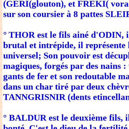
(GERI(glouton), et FREKI( vorac
sur son coursier à 8 pattes SLE
° THOR est le fils ainé d'ODIN, il
brutal et intrépide, il représent
universel; Son pouvoir est décupl
magiques, forgés par des nains : 
gants de fer et son redoutable mar
dans un char tiré par deux chè
TANNGRISNIR (dents etincellant
° BALDUR est le deuxième fils, il
bonté. C'est le dieu de la fertilité