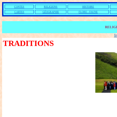
CONTES
RELIGIONS
HISTOIRE
CARTES
GÉOGRAPHIE
FLORE - FAUNE
RELIG
I
TRADITIONS