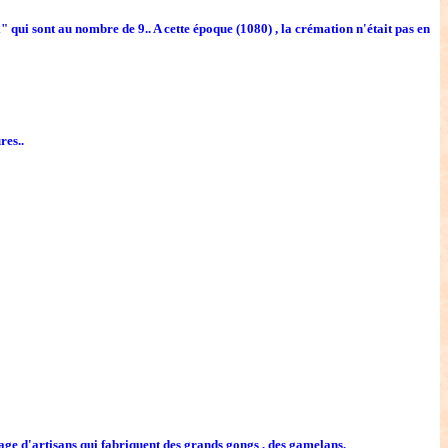
qui sont au nombre de 9.. A cette époque (1080) , la crémation n'était pas en
res..
ge d'artisans qui fabriquent des grands gongs , des gamelans.