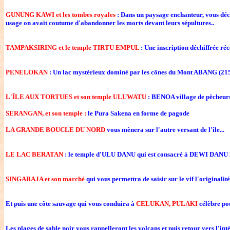
GUNUNG KAWI et les tombes royales
: Dans un paysage enchanteur, vous déco
usage on avait coutume d'abandonner les morts devant leurs sépultures..
TAMPAKSIRING et le temple TIRTU EMPUL
: Une inscription déchiffrée ré
PENELOKAN
: Un lac mystèrieux dominé par les cônes du Mont ABANG (2152
L'ÎLE AUX TORTUES et son temple ULUWATU
: BENOA village de pêcheurs 
SERANGAN, et son temple :
le Pura Sakena en forme de pagode
LA GRANDE BOUCLE DU NORD
vous mènera sur l'autre versant de l'île...
LE LAC BERATAN
: le temple d'ULU DANU qui est consacré à DEWI DANU la d
SINGARAJA
et son marché
qui vous permettra de saisir sur le vif l'originalit
Et puis une côte sauvage qui vous conduira à
CELUKAN, PULAKI
célèbre pou
Les plages de sable noir vous rappelleront les volcans et puis retour vers l'int