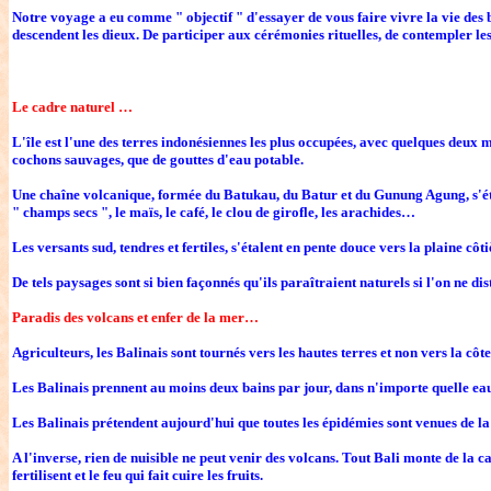
Notre voyage a eu comme " objectif " d'essayer de vous faire vivre la vie des b
descendent les dieux. De participer aux cérémonies rituelles, de contempler le
Le cadre naturel …
L'île est l'une des terres indonésiennes les plus occupées, avec quelques deux m
cochons sauvages, que de gouttes d'eau potable.
Une chaîne volcanique, formée du Batukau, du Batur et du Gunung Agung, s'éte
" champs secs ", le maïs, le café, le clou de girofle, les arachides…
Les versants sud, tendres et fertiles, s'étalent en pente douce vers la plaine cô
De tels paysages sont si bien façonnés qu'ils paraîtraient naturels si l'on ne dis
Paradis des volcans et enfer de la mer…
Agriculteurs, les Balinais sont tournés vers les hautes terres et non vers la cô
Les Balinais prennent au moins deux bains par jour, dans n'importe quelle ea
Les Balinais prétendent aujourd'hui que toutes les épidémies sont venues de la
A l'inverse, rien de nuisible ne peut venir des volcans. Tout Bali monte de la c
fertilisent et le feu qui fait cuire les fruits.