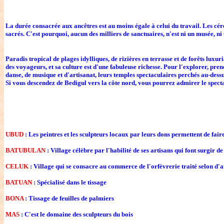
La durée consacrée aux ancêtres est au moins égale à celui du travail. Les céré
sacrés. C'est pourquoi, aucun des milliers de sanctuaires, n'est ni un musée, n
Paradis tropical de plages idylliques, de rizières en terrasse et de forêts lux
des voyageurs, et sa culture est d'une fabuleuse richesse. Pour l'explorer, pre
danse, de musique et d'artisanat, leurs temples spectaculaires perchés au-dessu
Si vous descendez de Bedigul vers la côte nord, vous pourrez admirer le spect
UBUD
: Les peintres et les sculpteurs locaux par leurs dons permettent de faire
BATUBULAN
: Village célèbre par l'habilité de ses artisans qui font surgir d
CELUK
: Village qui se consacre au commerce de l'orfèvrerie traité selon d'
BATUAN
: Spécialisé dans le tissage
BONA
: Tissage de feuilles de palmiers
MAS
: C'est le domaine des sculpteurs du bois