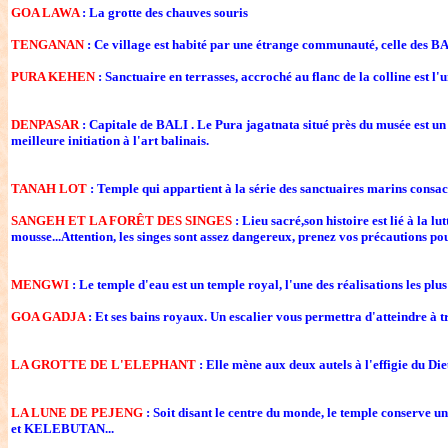
GOA LAWA
: La grotte des chauves souris
TENGANAN
: Ce village est habité par une étrange communauté, celle des 
PURA KEHEN
: Sanctuaire en terrasses, accroché au flanc de la colline est l'
DENPASAR
: Capitale de BALI . Le Pura jagatnata situé près du musée est un
meilleure initiation à l'art balinais.
TANAH LOT
: Temple qui appartient à la série des sanctuaires marins consac
SANGEH ET LA FORÊT DES SINGES
: Lieu sacré,son histoire est lié à la 
mousse...Attention, les singes sont assez dangereux, prenez vos précautions pour l
MENGWI
: Le temple d'eau est un temple royal, l'une des réalisations les plus
GOA GADJA
: Et ses bains royaux. Un escalier vous permettra d'atteindre à tr
LA GROTTE DE L'ELEPHANT
: Elle mène aux deux autels à l'effigie du D
LA LUNE DE PEJENG
: Soit disant le centre du monde, le temple conserve
et KELEBUTAN...