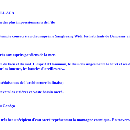
BALI- AGA
un des plus impressionnants de l'île
 temple consacré au dieu suprême Sanghyang Widi, les habitants de Denpasar vienn
rés aux esprits gardiens de la mer.
lutte du bien et du mal. L'esprit d'Hanuman, le dieu des singes hante la forêt et 
es lunettes, les boucles d'oreilles etc...
 séduisantes de l'architecture balinaise;
avers les rizières ce vaste bassin sacré..
ieu Ganéça
 un très beau récipient d'eau sacré représentant la montagne cosmique.. En tra