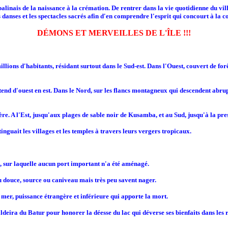
alinais de la naissance à la crémation. De rentrer dans la vie quotidienne du vill
s danses et les spectacles sacrés afin d'en comprendre l'esprit qui concourt à la
DÉMONS ET MERVEILLES DE L'ÎLE !!!
illions d'habitants, résidant surtout dans le Sud-est. Dans l'Ouest, couvert de for
nd d'ouest en est. Dans le Nord, sur les flancs montagneux qui descendent abrup
tière. A l'Est, jusqu'aux plages de sable noir de Kusamba, et au Sud, jusqu'à la pre
tinguait les villages et les temples à travers leurs vergers tropicaux.
te, sur laquelle aucun port important n'a été aménagé.
u douce, source ou caniveau mais très peu savent nager.
 mer, puissance étrangère et inférieure qui apporte la mort.
aldeira du Batur pour honorer la déesse du lac qui déverse ses bienfaits dans les 