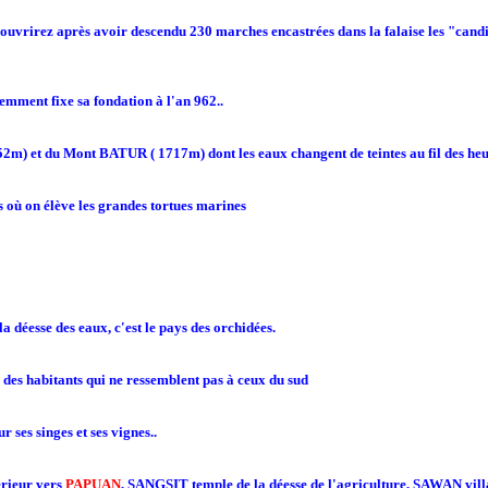
uvrirez après avoir descendu 230 marches encastrées dans la falaise les "candi" 
cemment fixe sa fondation à l'an 962..
m) et du Mont BATUR ( 1717m) dont les eaux changent de teintes au fil des heu
où on élève les grandes tortues marines
éesse des eaux, c'est le pays des orchidées.
é des habitants qui ne ressemblent pas à ceux du sud
r ses singes et ses vignes..
érieur vers
PAPUAN
, SANGSIT temple de la déesse de l'agriculture, SAWAN villa