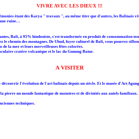
VIVRE AVEC LES DIEUX !!!
monies étant des Karya " travaux ", au même titre que d'autres, les Balinais vive
i une ruine…
uriantes, Bali, à 95% hindouiste, s'est transformée en produit de consommation to
nez le chemin des montagnes. De Ubud, foyer culturel de Bali, vous pourrez sillonn
s de la mer et leurs merveilleuses fêtes colorées.
aculaire cratère volcanique et le lac du Gunung Batur.
A VISITER
 découvrir l'évolution de l'art balinais depuis un siècle. Et le musée d'Art Agung
e la pierre un monde fantastique de monstres et de divinités aux autels familiaux. 
anciennes techniques.