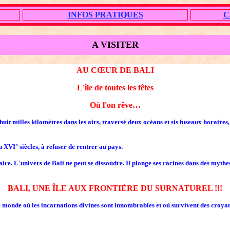
INFOS PRATIQUES
C
A VISITER
AU CŒUR DE BALI
L'île de toutes les fêtes
Où l'on rêve…
huit milles kilomètres dans les airs, traversé deux océans et sis fuseaux horaires
XVI° siècles, à refuser de rentrer au pays.
aire. L'univers de Bali ne peut se dissoudre. Il plonge ses racines dans des mythe
BALI, UNE ÎLE AUX FRONTIÈRE DU SURNATUREL !!!
onde où les incarnations divines sont innombrables et où survivent des croyan