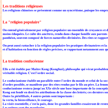
Les traditions religieuses
Les religions chinoises se présentent comme un syncrétisme, puisque les emprun
La "religion populaire"
On entend généralement par religion populaire un ensemble de croyances et de pra
moins éduquées. Le culte des ancêtres, rendu dans chaque famille aux parents dé
panthéon, souvent composé de forces naturelles divinisées. Des rites se rapport
On peut aussi rattacher à la religion populaire les pratiques divinatoires et la
et d'habitation en fonction de règles précises, se rapportant notamment aux qua
La tradition confucéenne
Elle a été établie par Maître Kong (Kongfuzi), philosophe qui vécut probablemen
véritable religion. C'est l'ordre social.
Le confucianisme établit un parallèle entre l'ordre du monde et celui de la socié
d'ordre possible, se manifeste par des rites rendus par le fils au père. La fem
confucianisme restera jusqu'au XXe siècle une base importante de la conceptio
Kong ont fondé en droit les attributions de la classe des lettrés; ces derniers s
Outre la piétéfiliale, 4 autres points sont importants :
la vertu, la bienveillance, le courage.
La visée essentielle, c'est la paix, donc les grandes familles essaieront de reste
Les prêtres sont des mandarins