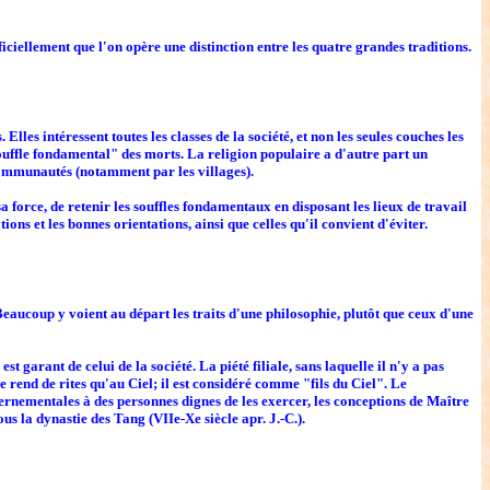
ciellement que l'on opère une distinction entre les quatre grandes traditions.
les intéressent toutes les classes de la société, et non les seules couches les
"souffle fondamental" des morts. La religion populaire a d'autre part un
s communautés (notamment par les villages).
a force, de retenir les souffles fondamentaux en disposant les lieux de travail
ns et les bonnes orientations, ainsi que celles qu'il convient d'éviter.
Beaucoup y voient au départ les traits d'une philosophie, plutôt que ceux d'une
 garant de celui de la société. La piété filiale, sans laquelle il n'y a pas
 rend de rites qu'au Ciel; il est considéré comme "fils du Ciel". Le
ernementales à des personnes dignes de les exercer, les conceptions de Maître
ous la dynastie des Tang (VIIe-Xe siècle apr. J.-C.).