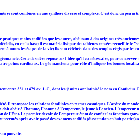
ts se sont combinés en une synthèse diverse et complexe. C'est donc un peu artifi
tiques moins codifiées que les autres, obéissant à des origines très anciennes. El
cédés, en est la base; il est matérialisé par des tablettes censées recueillir le 
ent à toutes les étapes de la vie; ils sont célébrés dans des temples régis par le
 géomancie. Cette dernière repose sur l'idée qu'il est nécessaire, pour conserver s
tre points cardinaux. Le géomancien a pour rôle d'indiquer les bonnes localisatio
t entre 551 et 479 av. J.-C., dont les jésuites ont latinisé le nom en Confucius. 
té. Il transpose les relations familiales en termes cosmiques. L'ordre du monde est
me doit obéir à l'homme, l'homme à l'empereur, le jeune à l'ancien. L'empereur ne
n de l'État. Le premier devoir de l'empereur étant de confier les fonctions gouv
ont recrutés après avoir passé des examens codifiés (dissertation en huit parties) s
r au pouvoir.