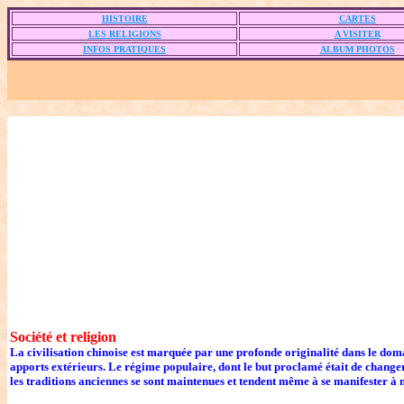
HISTOIRE
CARTES
LES RELIGIONS
A VISITER
INFOS PRATIQUES
ALBUM PHOTOS
Société et religion
La civilisation chinoise est marquée par une profonde originalité dans le domai
apports extérieurs. Le régime populaire, dont le but proclamé était de changer
les traditions anciennes se sont maintenues et tendent même à se manifester à