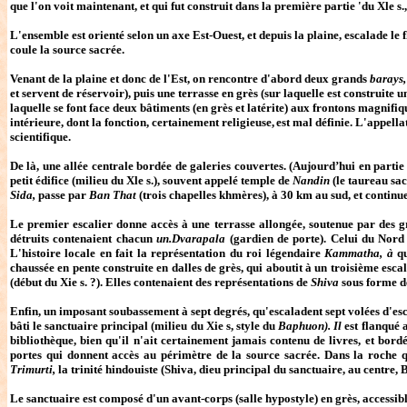
que l'on voit maintenant, et qui fut construit dans la première partie 'du Xle s.
L'ensemble est orienté selon un axe Est-Ouest, et depuis la plaine, escalade le 
coule la source sacrée.
Venant de la plaine et donc de l'Est, on rencontre d'abord deux grands
barays
et servent de réservoir), puis une terrasse en grès (sur laquelle est construit
laquelle se font face deux bâtiments (en grès et latérite) aux frontons magnifi
intérieure, dont la fonction, certainement religieuse,
est mal définie. L'appell
scientifique.
De là, une allée centrale bordée de galeries couvertes. (Aujourd’hui en partie d
petit édifice (milieu du Xle s.), souvent appelé temple de
Nandin
(le taureau sa
Sida,
passe par
Ban That
(trois chapelles khmères), à 30 km au sud, et continu
Le premier escalier donne accès à une terrasse allongée, soutenue par des gr
détruits contenaient chacun
un.Dvarapala
(gardien de porte). Celui du Nord 
L'histoire locale en fait la représentation du roi légendaire
Kammatha, à
q
chaussée en pente construite en dalles de grès, qui aboutit à un troisième esca
(début du Xie s. ?). Elles contenaient des représentations de
Shiva
sous forme 
Enfin, un imposant soubassement à sept degrés, qu'escaladent sept volées d'esca
bâti le sanctuaire principal (milieu du Xie s, style du
Baphuon). Il
est flanqué 
bibliothèque, bien qu'il n'ait certainement jamais contenu de livres, et bordé
portes qui donnent accès au périmètre de la source sacrée. Dans la roche qui
Trimurti,
la trinité hindouiste (Shiva, dieu principal du sanctuaire, au centre,
Le sanctuaire est composé d'un avant-corps (salle hypostyle) en grès, accessible 