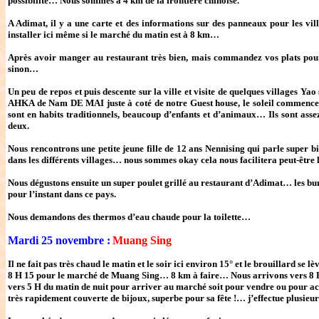
possibilité… Nous sommes à 4 km de la frontière chinoise.
A Adimat, il y a une carte et des informations sur des panneaux pour les vi
installer ici même si le marché du matin est à 8 km…
Après avoir manger au restaurant très bien, mais commandez vos plats pour 
sinon…
Un peu de repos et puis descente sur la ville et visite de quelques villages 
AHKA de Nam DE MAI juste à coté de notre Guest house, le soleil commence à se
sont en habits traditionnels, beaucoup d’enfants et d’animaux… Ils sont asse
deux.
Nous rencontrons une petite jeune fille de 12 ans Nennising qui parle super 
dans les différents villages… nous sommes okay cela nous facilitera peut-être 
Nous dégustons ensuite un super poulet grillé au restaurant d’Adimat… les bun
pour l’instant dans ce pays.
Nous demandons des thermos d’eau chaude pour la toilette…
Mardi 25 novembre :
Muang Sing
Il ne fait pas très chaud le matin et le soir ici environ 15° et le brouillard se 
8 H 15 pour le marché de Muang Sing… 8 km à faire… Nous arrivons vers 8 H 45, 
vers 5 H du matin de nuit pour arriver au marché soit pour vendre ou pour ac
très rapidement couverte de bijoux, superbe pour sa fête !… j’effectue plusieu