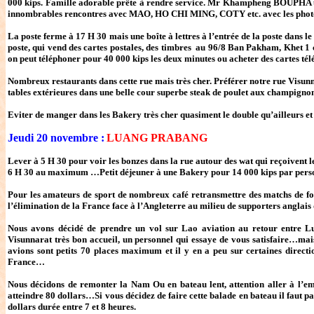
000 kips. Famille adorable prête à rendre service. Mr Khampheng BOUPHA un 
innombrables rencontres avec MAO, HO CHI MING, COTY etc. avec les phot
La poste ferme à 17 H 30 mais une boîte à lettres à l’entrée de la poste dans le 
poste, qui vend des cartes postales, des timbres au 96/8 Ban Pakham, Khet 1 c’
on peut téléphoner pour 40 000 kips les deux minutes ou acheter des cartes tél
Nombreux restaurants dans cette rue mais très cher. Préférer notre rue Visun
tables extérieures dans une belle cour superbe steak de poulet aux champignon
Eviter de manger dans les Bakery très cher quasiment le double qu’ailleurs et l
Jeudi 20 novembre :
LUANG PRABANG
Lever à 5 H 30 pour voir les bonzes dans la rue autour des wat qui reçoivent 
6 H 30 au maximum …Petit déjeuner à une Bakery pour 14 000 kips par person
Pour les amateurs de sport de nombreux café retransmettre des matchs d
l’élimination de la France face à l’Angleterre au milieu de supporters anglais
Nous avons décidé de prendre un vol sur Lao aviation au retour entre Lu
Visunnarat très bon accueil, un personnel qui essaye de vous satisfaire…mais 
avions sont petits 70 places maximum et il y en a peu sur certaines direct
France…
Nous décidons de remonter la Nam Ou en bateau lent, attention aller à l’e
atteindre 80 dollars…Si vous décidez de faire cette balade en bateau il faut 
dollars durée entre 7 et 8 heures.