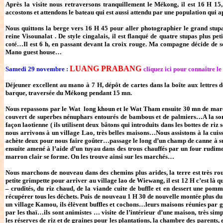
Après la visite nous retraversons tranquillement le Mékong, il est 16 H 15
accostons et attendons le bateau qui est aussi attendu par une population q
Nous quittons la berge vers 16 H 45 pour aller photographier le grand stupa
reine Visounalat . De style cingalais, il est flanqué de quatre stupas plus p
coté…Il est 6 h, en passant devant la croix rouge. Ma compagne décide de se 
Mano guest house…
LUANG PRABANG
Samedi 29 novembre :
cliquez ici pour connaître le
Déjeuner excellent au mano à 7 H, dépôt de cartes dans la boîte aux lettres
barque, traversée du Mékong pendant 15 mn.
Nous repassons par le Wat long khoun et le Wat Tham ensuite 30 mn de marche 
couvert de superbes nénuphars entourés de bambous et de palmiers…A la sortie
façon laotienne ( ils utilisent deux bâtons qui introduits dans les bottes de riz
nous arrivons à un village Lao, très belles maisons…Nous assistons à la cu
achète deux pour nous faire goûter…passage le long d’un champ de canne à sucr
ensuite amené à l’aide d’un tuyau dans des trous chauffés par un four rudime
marron clair se forme. On les trouve ainsi sur les marchés…
Nous marchons de nouveau dans des chemins plus arides, la terre est très rou
petite grimpette pour arriver au village lao de Wiewang, il est 12 H c’est là
– crudités, du riz chaud, de la viande cuite de buffle et en dessert une pomm
récupérer tous les déchets. Puis de nouveau 1 H 30 de nouvelle montée plus du
un village Kamou, ils élèvent buffles et cochons…leurs maisons réunies par gr
par les thaï…ils sont animistes … visite de l’intérieur d’une maison, très si
les réserves de riz et de graines pour les plantations, la chambre des parents,