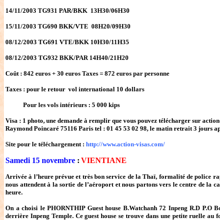
14/11/2003 TG931 PAR/BKK 13H30/06H30
15/11/2003 TG690 BKK/VTE 08H20/09H30
08/12/2003 TG691 VTE/BKK 10H30/11H35
08/12/2003 TG932 BKK/PAR 14H40/21H20
Coût : 842 euros + 30 euros Taxes = 872 euros par personne
Taxes : pour le retour vol international 10 dollars
Pour les vols intérieurs : 5 000 kips
Visa : 1 photo, une demande à remplir que vous pouvez télécharger sur action-
Raymond Poincaré 75116 Paris tel : 01 45 53 02 98, le matin retrait 3 jours 
Site pour le téléchargement :
http://www.action-visas.com/
Samedi 15 novembre
:
VIENTIANE
Arrivée à l’heure prévue et très bon service de la Thaï, formalité de police r
nous attendent à la sortie de l’aéroport et nous partons vers le centre de la ca
heure.
On a choisi le PHORNTHIP Guest house B.Watchanh 72 Inpeng R.D P.O Box
derrière Inpeng Temple. Ce guest house se trouve dans une petite ruelle au f