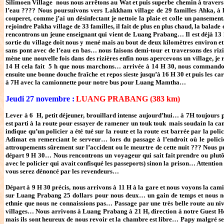
Silimoen Village nous nous arrêtons au Wat et puis superbe chemin à travers
l’eau ???? Nous poursuivons vers Lakkham village de 29 familles Ahka, à l
couperet, comme j’ai un désinfectant je nettoie la plaie et colle un pansement
rejoindre Pakha village de 33 familles, il fait de plus en plus chaud, la bala
rencontrons un jeune enseignant qui vient de Luang Prabang… Il est déjà 1
sortie du village doit nous y mené mais au bout de deux kilomètres environ 
sans pont avec de l’eau en bas… nous faisons demi-tour et traversons des r
mène une nouvelle fois dans des rizières enfin nous apercevons un village, je 
14 H cela fait 5 h que nous marchons… arrivée à 14 H 30, nous commandons
ensuite une bonne douche fraîche et repos sieste jusqu’à 16 H 30 et puis les c
à 7H avec la camionnette pour notre bus pour Luang Mamtha…
Jeudi 27 novembre :
LUANG PRABANG (383 km)
Lever à 6 H, petit déjeuner, brouillard intense aujourd’hui… à 7H toujours 
est parti à la route pour essayer de ramener un touk touk mais soudain la cam
indique qu’un policier a été tué sur la route et la route est barrée par la po
Adimat en remerciant le serveur… lors du passage à l’endroit où le polici
attroupements sûrement sur l’accident ou le meurtre de cette nuit ??? Nous pre
départ 9 H 30… Nous rencontrons un voyageur qui sait fait prendre ou plutôt
avec le policier qui avait confisqué les passeports) sinon la prison… Attentio
vous serez dénoncé par les revendeurs…
Départ à 9 H 30 précis, nous arrivons à 11 H à la gare et nous voyons la cami
sur Luang Prabang 25 dollars pour nous deux… un gain de temps et nous ne
ethnie que nous ne connaissions pas… Passage par une très belle route au n
villages… Nous arrivons à Luang Prabang à 21 H, direction à notre Guest Hou
mais ils sont heureux de nous revoir et la chambre est libre… Papy malgré 