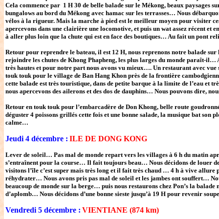
Cela commence par 1 H 30 de belle balade sur le Mékong, beaux paysages sur le
bungalows au bord du Mékong avec hamac sur les terrasses… Nous débarquons sur 
vélos à la rigueur. Mais la marche à pied est le meilleur moyen pour visiter ces î
apercevons dans une clairière une locomotive, et puis un wat assez récent et ens
à aller plus loin que la chute qui est en face des boutiques… Au fait un pont re
Retour pour reprendre le bateau, il est 12 H, nous reprenons notre balade sur
rejoindre les chutes de Khong Phapheng, les plus larges du monde paraît-il… A
très hautes et pour notre part nous avons vu mieux…. Un restaurant avec vue su
touk touk pour le village de Ban Hang Khon près de la frontière cambodgienne
cette balade est très touristique, dans de petite barque à la limite de l’eau et
nous apercevons des ailerons et des dos de dauphins… Nous pouvons dire, nou
Retour en touk touk pour l’embarcadère de Don Khong, belle route goudronnée, 
déguster 4 poissons grillés cette fois et une bonne salade, la musique bat son ple
calme…
Jeudi 4 décembre :
ILE DE DONG KONG
Lever de soleil… Pas mal de monde repart vers les villages à 6 h du matin ap
s’entraînent pour la course… Il fait toujours beau… Nous décidons de louer de
visitons l’île c’est super mais très long et il fait très chaud … 4 h à vive allu
réhydrater… Nous avons pris pas mal de soleil et les jambes ont souffert… Nou
beaucoup de monde sur la berge… puis nous restaurons chez Pon’s la balade n
d’aplomb… Nous décidons d’une bonne sieste jusqu’à 19 H pour revenir soupe
Vendredi 5 décembre :
VIENTIANE (874 km)