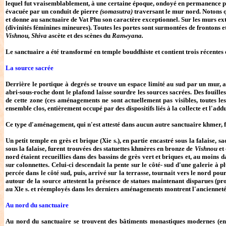
lequel fut vraisemblablement, à une certaine époque, ondoyé en permanence par 
évacuée par un conduit de pierre
(somasutra)
traversant le mur nord. Notons 
et donne au sanctuaire de Vat Phu son caractère exceptionnel. Sur les murs ex
(divinités féminines mineures). Toutes les portes sont surmontées de frontons e
Vishnou, Shiva
ascète et des scènes du
Ranwyana.
Le sanctuaire a été transformé en temple bouddhiste et contient trois récentes 
La source sacrée
Derrière le portique à degrés se trouve un espace limité au sud par un mur, au
abri-sous-roche dont le plafond laisse sourdre les sources sacrées. Des fouille
de cette zone (ces aménagements ne sont actuellement pas visibles, toutes le
ensemble clos, entièrement occupé par des dispositifs liés à la collecte et l'add
Ce type d'aménagement, qui n'est attesté dans aucun autre sanctuaire khmer, fa
Un petit temple en grès et brique (Xie s.), en partie encastré sous la falaise, 
sous la falaise, furent trouvées des statuettes khmères en bronze de
Vishnou
et
nord étaient recueillies dans des bassins de grès vert et briques et, au moins 
sur colonnettes. Celui-ci descendait la pente sur le côté- sud d'une galerie à p
percée dans le côté sud, puis, arrivé sur la terrasse, tournait vers le nord pou
autour de la source attestent la présence de statues maintenant disparues (pr
au Xle s. et réemployés dans les derniers aménagements montrent l'ancienneté
Au nord du sanctuaire
Au nord du sanctuaire se trouvent des bâtiments monastiques modernes (en c