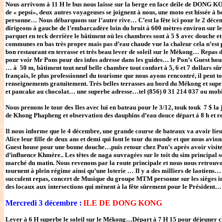
Nous arrivons à 11 H le bus nous laisse sur la berge en face deîle de DONG KON
de « pepsi», deux autres voyageuses se joignent à nous, une moto est hissée à
personne… Nous débarquons sur l’autre rive… C’est la fête ici pour le 2 déce
dirigeons à gauche de l’embarcadère loin du bruit à 600 mètres environ sur 
parquet en teck derrière le bâtiment où les chambres sont à 5 $ avec douche et
communes en bas très propre mais pas d’eau chaude vue la chaleur cela n’est 
bon restaurant en terrasse et très beau lever de soleil sur le Mékong… Repas 
pour voir Mr Pons pour des infos adresse dans les guides… le Pon’s Guest hous
… à 50 m, bâtiment tout neuf belle chambre tout confort à 5, 6 et 7 dollars sûr
français, le plus professionnel du tourisme que nous ayons rencontré, il peut 
renseignements gratuitement. Très belles terrasses au bord du Mékong et super 
et pancake au chocolat… une superbe adresse…tel (856) 0 31 214 037 ou mobil
Nous prenons le tour des Iles avec lui en bateau pour le 3/12, touk touk 7 $ la
de Khong Phapheng et observation des dauphins d’eau douce départ à 8 h et r
Il nous informe que le 4 décembre, une grande course de bateaux va avoir lie
Alice leur fille de deux ans et demi qui font le tour du monde et que nous av
Guest house pour une bonne douche…puis retour chez Pon’s après avoir visiter
d’influence Khmère.. Les têtes de naga ouvragées sur le toit du sim principal s
marché du matin. Nous revenons par la route principale et nous nous retrouvon
tournent à plein régime ainsi qu’une loterie … Il y a des milliers de laotiens
succulent repas, concert de Musique du groupe MTM personne sur les sièges insta
des locaux aux intersections qui mènent à la fête sûrement pour le Président… 
Mercredi 3 décembre :
ILE DE DONG KONG
Lever à 6 H superbe le soleil sur le Mékong…Départ à 7 H 15 pour déjeuner