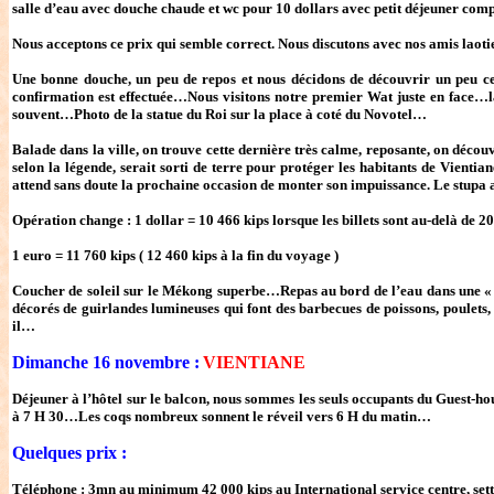
salle d’eau avec douche chaude et wc pour 10 dollars avec petit déjeuner compr
Nous acceptons ce prix qui semble correct. Nous discutons avec nos amis laoti
Une bonne douche, un peu de repos et nous décidons de découvrir un peu cett
confirmation est effectuée…Nous visitons notre premier Wat juste en face…la 
souvent…Photo de la statue du Roi sur la place à coté du Novotel…
Balade dans la ville, on trouve cette dernière très calme, reposante, on déco
selon la légende, serait sorti de terre pour protéger les habitants de Vien
attend sans doute la prochaine occasion de monter son impuissance. Le stupa 
Opération change : 1 dollar = 10 466 kips lorsque les billets sont au-delà de 20
1 euro = 11 760 kips ( 12 460 kips à la fin du voyage )
Coucher de soleil sur le Mékong superbe…Repas au bord de l’eau dans une « gui
décorés de guirlandes lumineuses qui font des barbecues de poissons, poulets
il…
Dimanche 16 novembre :
VIENTIANE
Déjeuner à l’hôtel sur le balcon, nous sommes les seuls occupants du Guest-hous
à 7 H 30…Les coqs nombreux sonnent le réveil vers 6 H du matin…
Quelques prix :
Téléphone : 3mn au minimum 42 000 kips au International service centre, set