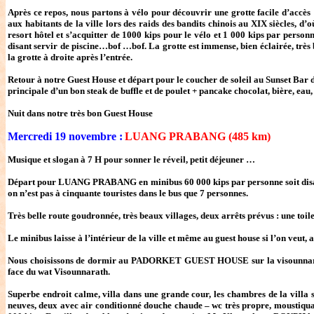
Après ce repos, nous partons à vélo pour découvrir une grotte facile d’accè
aux habitants de la ville lors des raids des bandits chinois au XIX siècles, d
resort hôtel et s’acquitter de 1000 kips pour le vélo et 1 000 kips par personn
disant servir de piscine…bof …bof. La grotte est immense, bien éclairée, très b
la grotte à droite après l’entrée.
Retour à notre Guest House et départ pour le coucher de soleil au Sunset Bar d
principale d’un bon steak de buffle et de poulet + pancake chocolat, bière, eau
Nuit dans notre très bon Guest House
Mercredi 19 novembre :
LUANG PRABANG (485 km)
Musique et slogan à 7 H pour sonner le réveil, petit déjeuner …
Départ pour LUANG PRABANG en minibus 60 000 kips par personne soit disant 
on n’est pas à cinquante touristes dans le bus que 7 personnes.
Très belle route goudronnée, très beaux villages, deux arrêts prévus : une toile
Le minibus laisse à l’intérieur de la ville et même au guest house si l’on veut, 
Nous choisissons de dormir au PADORKET GUEST HOUSE sur la visounnarath 
face du wat Visounnarath.
Superbe endroit calme, villa dans une grande cour, les chambres de la villa 
neuves, deux avec air conditionné douche chaude – wc très propre, moustiquair