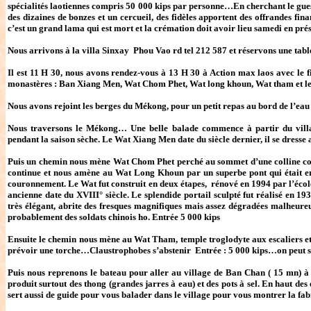
spécialités laotiennes compris 50 000 kips par personne…En cherchant le gu
des dizaines de bonzes et un cercueil, des fidèles apportent des offrandes fi
c’est un grand lama qui est mort et la crémation doit avoir lieu samedi en pré
Nous arrivons à la villa Sinxay Phou Vao rd tel 212 587 et réservons une table
Il est 11 H 30, nous avons rendez-vous à 13 H 30 à Action max laos avec le fi
monastères : Ban Xiang Men, Wat Chom Phet, Wat long khoun, Wat tham et le
Nous avons rejoint les berges du Mékong, pour un petit repas au bord de l’ea
Nous traversons le Mékong… Une belle balade commence à partir du village
pendant la saison sèche. Le Wat Xiang Men date du siècle dernier, il se dresse 
Puis un chemin nous mène Wat Chom Phet perché au sommet d’une colline co
continue et nous amène au Wat Long Khoun par un superbe pont qui était emp
couronnement. Le Wat fut construit en deux étapes, rénové en 1994 par l’école
ancienne date du XVIII° siècle. Le splendide portail sculpté fut réalisé en 1937
très élégant, abrite des fresques magnifiques mais assez dégradées malheureu
probablement des soldats chinois ho. Entrée 5 000 kips
Ensuite le chemin nous mène au Wat Tham, temple troglodyte aux escaliers et a
prévoir une torche…Claustrophobes s’abstenir Entrée : 5 000 kips…on peut s
Puis nous reprenons le bateau pour aller au village de Ban Chan ( 15 mn) à 
produit surtout des thong (grandes jarres à eau) et des pots à sel. En haut des
sert aussi de guide pour vous balader dans le village pour vous montrer la fabr