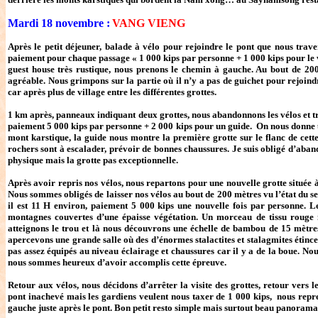
Mardi 18 novembre :
VANG VIENG
Après le petit déjeuner, balade à vélo pour rejoindre le pont que nous traver
paiement pour chaque passage « 1 000 kips par personne + 1 000 kips pour le v
guest house très rustique, nous prenons le chemin à gauche. Au bout de 200 
agréable. Nous grimpons sur la partie où il n’y a pas de guichet pour rejoind
car après plus de village entre les différentes grottes.
1 km après, panneaux indiquant deux grottes, nous abandonnons les vélos et t
paiement 5 000 kips par personne + 2 000 kips pour un guide. On nous donne u
mont karstique, la guide nous montre la première grotte sur le flanc de cet
rochers sont à escalader, prévoir de bonnes chaussures. Je suis obligé d’aban
physique mais la grotte pas exceptionnelle.
Après avoir repris nos vélos, nous repartons pour une nouvelle grotte située
Nous sommes obligés de laisser nos vélos au bout de 200 mètres vu l’état du sen
il est 11 H environ, paiement 5 000 kips une nouvelle fois par personne. 
montagnes couvertes d’une épaisse végétation. Un morceau de tissu rouge i
atteignons le trou et là nous découvrons une échelle de bambou de 15 mètres
apercevons une grande salle où des d’énormes stalactites et stalagmites étinc
pas assez équipés au niveau éclairage et chaussures car il y a de la boue. Nous 
nous sommes heureux d’avoir accomplis cette épreuve.
Retour aux vélos, nous décidons d’arrêter la visite des grottes, retour vers l
pont inachevé mais les gardiens veulent nous taxer de 1 000 kips, nous rep
gauche juste après le pont. Bon petit resto simple mais surtout beau panorama