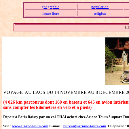
géographie
population
faune flore
religion
IT
VOYAGE AU LAOS DU 14 NOVEMBRE AU 8 DECEMBRE 2
(4 026 km parcourus dont 160 en bateau et 645 en avion
intérieu
sans compter les kilomètres en vélo et à pieds)
Départ à Paris Roissy par un vol THAÏ acheté chez Ariane Tours 5 square Du
Site :
www.ariane-tours.com
E-mail :
bureau@ariane-tours.com
Téléphone : 0