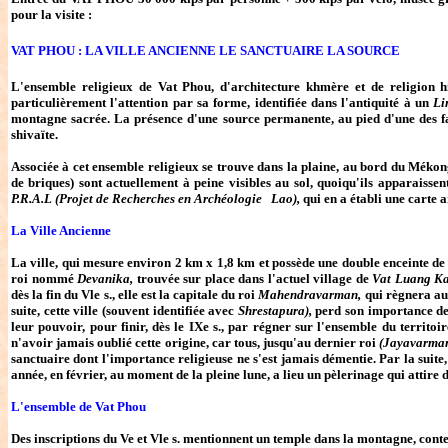
pour la visite :
VAT PHOU :
LA VILLE ANCIENNE LE SANCTUAIRE LA SOURCE
L'ensemble religieux de Vat Phou, d'architecture khmère et de religion h
particulièrement l'attention par sa forme, identifiée dans l'antiquité à un
Li
montagne sacrée. La présence d'une source permanente, au pied d'une des fala
shivaïte.
Associée à cet ensemble religieux se trouve dans la plaine, au bord du Mékon
de briques) sont actuellement à peine visibles au sol, quoiqu'ils apparaissen
P.R.A.L (Projet de Recherches en Archéologie Lao),
qui en a établi une carte 
La Ville Ancienne
La ville, qui mesure environ 2 km x 1,8 km et possède une double enceinte de t
roi nommé
Devanika,
trouvée sur place dans l'actuel village de
Vat Luang K
dès la fin du Vle s., elle est la capitale du roi
Mahendravarman,
qui règnera au
suite, cette ville (souvent identifiée avec
Shrestapura),
perd son importance de 
leur pouvoir, pour finir, dès le IXe s., par régner sur l'ensemble du territo
n'avoir jamais oublié cette origine, car tous, jusqu'au dernier roi
(Jayavarm
sanctuaire dont l'importance religieuse ne s'est jamais démentie. Par la suite,
année, en février, au moment de la pleine lune, a lieu un pèlerinage qui attire
L'ensemble de Vat Phou
Des inscriptions du Ve et Vle s. mentionnent un temple dans la montagne, conte