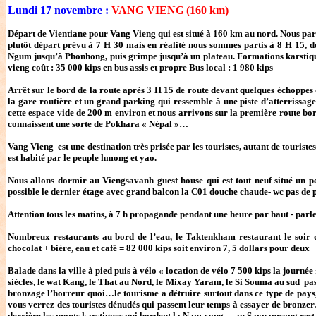
Lundi 17 novembre :
VANG VIENG
(160 km)
Départ de Vientiane pour Vang Vieng qui est situé à 160 km au nord. Nous parto
plutôt départ prévu à 7 H 30 mais en réalité nous sommes partis à 8 H 15, dé
Ngum jusqu’à Phonhong, puis grimpe jusqu’à un plateau. Formations karstique
vieng coût : 35 000 kips en bus assis et propre Bus local : 1 980 kips
Arrêt sur le bord de la route après 3 H 15 de route devant quelques échoppes
la gare routière et un grand parking qui ressemble à une piste d’atterrissage 
cette espace vide de 200 m environ et nous arrivons sur la première route bo
connaissent une sorte de Pokhara « Népal »…
Vang Vieng est une destination très prisée par les touristes, autant de touriste
est habité par le peuple hmong et yao.
Nous allons dormir au Viengsavanh guest house qui est tout neuf situé un pe
possible le dernier étage avec grand balcon la C01 douche chaude- wc pas de pe
Attention tous les matins, à 7 h propagande pendant une heure par haut - par
Nombreux restaurants au bord de l’eau, le Taktenkham restaurant le soir 
chocolat + bière, eau et café = 82 000 kips soit environ 7, 5 dollars pour deux
Balade dans la ville à pied puis à vélo « location de vélo 7 500 kips la journée »
siècles, le wat Kang, le That au Nord, le Mixay Yaram, le Si Souma au sud pas t
bronzage l’horreur quoi…le tourisme a détruire surtout dans ce type de pays
vous verrez des touristes dénudés qui passent leur temps à essayer de bronz
derrière les monts karstiques qui bordent la Nam xong… au Saynamsong restaura