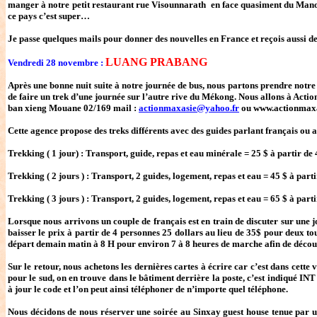
manger à notre petit restaurant rue Visounnarath en face quasiment du Ma
ce pays c’est super…
Je passe quelques mails pour donner des nouvelles en France et reçois aussi d
LUANG PRABANG
Vendredi 28 novembre :
Après une bonne nuit suite à notre journée de bus, nous partons prendre notre 
de faire un trek d’une journée sur l’autre rive du Mékong. Nous allons à Act
ban xieng Mouane 02/169 mail :
actionmaxasie@yahoo.fr
ou www.actionmaxa
Cette agence propose des treks différents avec des guides parlant français ou a
Trekking ( 1 jour) : Transport, guide, repas et eau minérale = 25 $ à partir d
Trekking ( 2 jours ) : Transport, 2 guides, logement, repas et eau = 45 $ à par
Trekking ( 3 jours ) : Transport, 2 guides, logement, repas et eau = 65 $ à par
Lorsque nous arrivons un couple de français est en train de discuter sur une j
baisser le prix à partir de 4 personnes 25 dollars au lieu de 35$ pour deux to
départ demain matin à 8 H pour environ 7 à 8 heures de marche afin de découv
Sur le retour, nous achetons les dernières cartes à écrire car c’est dans cette v
pour le sud, on en trouve dans le bâtiment derrière la poste, c’est indiqué INT
à jour le code et l’on peut ainsi téléphoner de n’importe quel téléphone.
Nous décidons de nous réserver une soirée au Sinxay guest house tenue par un 