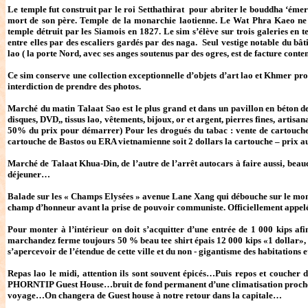
Le temple fut construit par le roi Setthathirat pour abriter le bouddha ‘é
mort de son père. Temple de la monarchie laotienne. Le Wat Phra Kaeo ne 
temple détruit par les Siamois en 1827. Le sim s’élève sur trois galeries en te
entre elles par des escaliers gardés par des naga. Seul vestige notable du bât
lao ( la porte Nord, avec ses anges soutenus par des ogres, est de facture cont
Ce sim conserve une collection exceptionnelle d’objets d’art lao et Khmer prov
interdiction de prendre des photos.
Marché du matin Talaat Sao est le plus grand et dans un pavillon en béton de t
disques, DVD,, tissus lao, vêtements, bijoux, or et argent, pierres fines, artis
50% du prix pour démarrer) Pour les drogués du tabac : vente de cartouche 
cartouche de Bastos ou ERA vietnamienne soit 2 dollars la cartouche – prix a
Marché de Talaat Khua-Din, de l’autre de l’arrêt autocars à faire aussi, beauc
déjeuner…
Balade sur les « Champs Elysées » avenue Lane Xang qui débouche sur le mon
champ d’honneur avant la prise de pouvoir communiste. Officiellement appelé 
Pour monter à l’intérieur on doit s’acquitter d’une entrée de 1 000 kips afi
marchandez ferme toujours 50 % beau tee shirt épais 12 000 kips «1 dollar», 
s’apercevoir de l’étendue de cette ville et du non - gigantisme des habitation
Repas lao le midi, attention ils sont souvent épicés…Puis repos et coucher
PHORNTIP Guest House…bruit de fond permanent d’une climatisation proche et 
voyage…On changera de Guest house à notre retour dans la capitale…