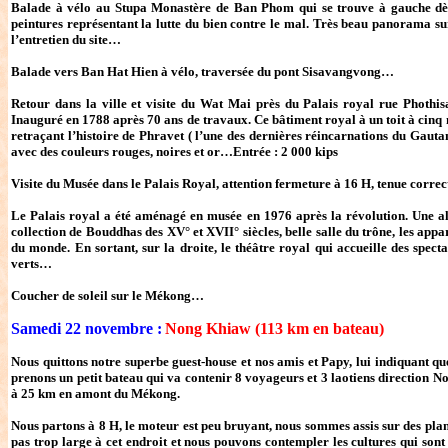
Balade à vélo au Stupa Monastère de Ban Phom qui se trouve à gauche dès 
peintures représentant la lutte du bien contre le mal. Très beau panorama su
l’entretien du site…
Balade vers Ban Hat Hien à vélo, traversée du pont Sisavangvong…
Retour dans la ville et visite du Wat Mai près du Palais royal rue Phothi
Inauguré en 1788 après 70 ans de travaux. Ce bâtiment royal à un toit à cinq ni
retraçant l’histoire de Phravet ( l’une des dernières réincarnations du Gautam
avec des couleurs rouges, noires et or…Entrée : 2 000 kips
Visite du Musée dans le Palais Royal, attention fermeture à 16 H, tenue correct
Le Palais royal a été aménagé en musée en 1976 après la révolution. Une a
collection de Bouddhas des XV° et XVII° siècles, belle salle du trône, les appa
du monde. En sortant, sur la droite, le théâtre royal qui accueille des spe
verts…
Coucher de soleil sur le Mékong…
Samedi 22 novembre :
Nong Khiaw (113 km en bateau)
Nous quittons notre superbe guest-house et nos amis et Papy, lui indiquant q
prenons un petit bateau qui va contenir 8 voyageurs et 3 laotiens direction 
à 25 km en amont du Mékong.
Nous partons à 8 H, le moteur est peu bruyant, nous sommes assis sur des pla
pas trop large à cet endroit et nous pouvons contempler les cultures qui sont e