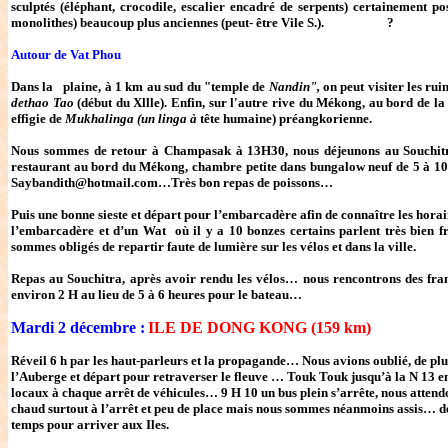
sculptés (éléphant, crocodile, escalier encadré de serpents) certainement post
monolithes) beaucoup plus anciennes (peut- être Vile S.). ?
Autour de Vat Phou
Dans la plaine, à 1 km au sud du "temple de
Nandin",
on peut visiter les rui
dethao Tao
(début du Xllle). Enfin, sur l'autre rive du Mékong, au bord de la
effigie de
Mukhalinga (un linga à
tête humaine) préangkorienne.
Nous sommes de retour à Champasak à 13H30, nous déjeunons au Souchitra 
restaurant au bord du Mékong, chambre petite dans bungalow neuf de 5 à 10 
Saybandith@hotmail.com…Très bon repas de poissons…
Puis une bonne sieste et départ pour l’embarcadère afin de connaître les horair
l’embarcadère et d’un Wat où il y a 10 bonzes certains parlent très bien fr
sommes obligés de repartir faute de lumière sur les vélos et dans la ville.
Repas au Souchitra, après avoir rendu les vélos… nous rencontrons des fra
environ 2 H au lieu de 5 à 6 heures pour le bateau…
Mardi 2 décembre :
ILE DE DONG KONG (159 km)
Réveil 6 h par les haut-parleurs et la propagande… Nous avions oublié, de plu
l’Auberge et départ pour retraverser le fleuve … Touk Touk jusqu’à la N 13 ens
locaux à chaque arrêt de véhicules… 9 H 10 un bus plein s’arrête, nous attendons 
chaud surtout à l’arrêt et peu de place mais nous sommes néanmoins assis… de
temps pour arriver aux Iles.