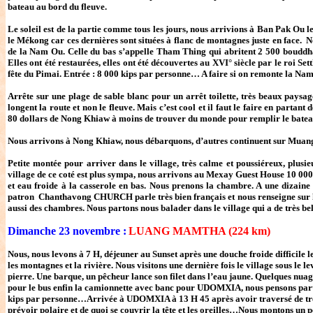
bateau au bord du fleuve.
Le soleil est de la partie comme tous les jours, nous arrivions à Ban Pak Ou l
le Mékong car ces dernières sont situées à flanc de montagnes juste en face. N
de la Nam Ou. Celle du bas s’appelle Tham Thing qui abritent 2 500 bouddha
Elles ont été restaurées, elles ont été découvertes au XVI° siècle par le roi Se
fête du Pimai. Entrée : 8 000 kips par personne… A faire si on remonte la Na
Arrête sur une plage de sable blanc pour un arrêt toilette, très beaux paysage
longent la route et non le fleuve. Mais c’est cool et il faut le faire en part
80 dollars de Nong Khiaw à moins de trouver du monde pour remplir le bateau 
Nous arrivons à Nong Khiaw, nous débarquons, d’autres continuent sur Muang
Petite montée pour arriver dans le village, très calme et poussiéreux, plusie
village de ce coté est plus sympa, nous arrivons au Mexay Guest House 10 000 
et eau froide à la casserole en bas. Nous prenons la chambre. A une dizaine d
patron Chanthavong CHURCH parle très bien français et nous renseigne sur le b
aussi des chambres. Nous partons nous balader dans le village qui a de très
Dimanche 23 novembre :
LUANG MAMTHA (224 km)
Nous, nous levons à 7 H, déjeuner au Sunset après une douche froide difficile
les montagnes et la rivière. Nous visitons une dernière fois le village sous le l
pierre. Une barque, un pêcheur lance son filet dans l’eau jaune. Quelques n
pour le bus enfin la camionnette avec banc pour UDOMXIA, nous pensons parti
kips par personne…Arrivée à UDOMXIA à 13 H 45 après avoir traversé de très bea
prévoir polaire et de quoi se couvrir la tête et les oreilles…Nous montons un 