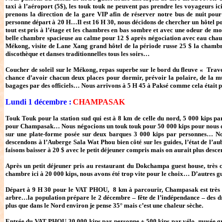
taxi à l’aéroport (5$), les touk touk ne peuvent pas prendre les voyageurs i
prenons la direction de la gare VIP afin de réserver notre bus de nuit po
personne départ à 20 H…Il est 16 H 30, nous décidons de chercher un hôtel pou
tout est pris à l’étage et les chambres en bas sombre et avec une odeur de m
belle chambre spacieuse au calme pour 12 $ après négociation avec eau chaude
Mékong, visite de Lane Xang grand hôtel de la période russe 25 $ la chambre 
discothèque et danses traditionnelles tous les soirs…
Coucher de soleil sur le Mékong, repas superbe sur le bord du fleuve « Trav
chance d’avoir chacun deux places pour dormir, prévoir la polaire, de la mu
bagages par des officiels… Nous arrivons à 5 H 45 à Paksé comme cela était 
Lundi 1 décembre :
CHAMPASAK
Touk Touk pour la station sud qui est à 8 km de celle du nord, 5 000 kips 
pour Champasak… Nous négocions un touk touk pour 50 000 kips pour nous 
sur une plate-forme posée sur deux barques 3 000 kips par personnes… No
descendons à l’Auberge Sala Wat Phou bien côté sur les guides, l’état de l’au
faisons baisser à 20 $ avec le petit déjeuner compris mais on aurait plus desce
Après un petit déjeuner pris au restaurant du Dokchampa guest house, trè
chambre ici à 20 000 kips, nous avons été trop vite pour le choix… D’autres g
Départ à 9 H 30 pour le VAT PHOU, 8 km à parcourir, Champasak est très é
arbre…la population prépare le 2 décembre – fête de l’indépendance – des d
plus que dans le Nord environ je pense 35° mais c’est une chaleur sèche.
Entrée du VAT PHOU 30 000 kips par personne + 500 kips par vélo, musée gratu