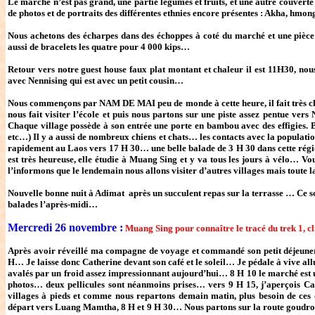
Le marché n’est pas grand, une partie légumes et fruits, et une autre couverte
de photos et de portraits des différentes ethnies encore présentes : Akha, hmon
Nous achetons des écharpes dans des échoppes à coté du marché et une pièce
aussi de bracelets les quatre pour 4 000 kips…
Retour vers notre guest house faux plat montant et chaleur il est 11H30, nous
avec Nennising qui est avec un petit cousin…
Nous commençons par NAM DE MAI peu de monde à cette heure, il fait très ch
nous fait visiter l’école et puis nous partons sur une piste assez pentue ver
Chaque village possède à son entrée une porte en bambou avec des effigies. Be
etc…) Il y a aussi de nombreux chiens et chats… les contacts avec la populatio
rapidement au Laos vers 17 H 30… une belle balade de 3 H 30 dans cette rég
est très heureuse, elle étudie à Muang Sing et y va tous les jours à vélo… V
l’informons que le lendemain nous allons visiter d’autres villages mais toute
Nouvelle bonne nuit à Adimat après un succulent repas sur la terrasse … Ce so
balades l’après-midi…
Mercredi 26 novembre :
Muang Sing pour connaître le tracé du trek 1, cl
Après avoir réveillé ma compagne de voyage et commandé son petit déjeuner,
H… Je laisse donc Catherine devant son café et le soleil… Je pédale à vive all
avalés par un froid assez impressionnant aujourd’hui… 8 H 10 le marché est 
photos… deux pellicules sont néanmoins prises… vers 9 H 15, j’aperçois Ca
villages à pieds et comme nous repartons demain matin, plus besoin de ces 
départ vers Luang Mamtha, 8 H et 9 H 30… Nous partons sur la route goudronné