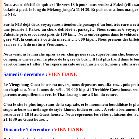
Nous avons décidé de quitter l’île vers 13 h pour nous rendre à Paksé (ville sa
balade à pieds le long du Mékong jusqu’à 11 H 30. Et puis nous allons manger
la N13.
Sur la N13 déjà deux voyageuses attendent le passage d’un bus, très rare à cet
une journée à Paksé, un choix délibéré et partagé… Nous sommes 6 voyageu
Paksé, le prix est correct près de 100 km… Nous embarquons dans le véhicule, t
gare VIP, la centrale à coté du marché… 5 000 kips… Nous prenons des billets 
arriver à 5 h du matin à Vientiane…
Nous visitons le marché après avoir chargé nos sacs, superbe marché, beaucou
compagne une eau sur la place de la gare de bus… Il fait plus froid dans le bus
arrêt comme à l’aller. J’ai repéré un café ouvert juste à coté, nous y allons a
Samedi 6 décembre :
VIENTIANE
Le Viengthong Guest house est ouvert, nous déposons nos affaires… puis petit
un chapiteau. Nous louons des vélos 10 000 kips à l’Orchidée Guest house, reto
partons tranquillement vers le That Luang situé à 3 km du centre.
C’est le site le plus important de la capitale, et le monument bouddhiste le p
stupa arbore un mélange de style khmer, indien et lao… A voir absolument E
retrouver à 18 H au Guest house… Nous reprenons les vélos et faisons des ac
21 H 30 au Guest house…
Dimanche 7 décembre :
VIENTIANE