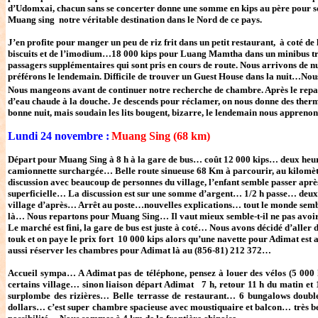
d’Udomxai, chacun sans se concerter donne une somme en kips au père pour so
Muang sing notre véritable destination dans le Nord de ce pays.
J’en profite pour manger un peu de riz frit dans un petit restaurant, à coté de
biscuits et de l’imodium…18 000 kips pour Luang Mamtha dans un minibus très q
passagers supplémentaires qui sont pris en cours de route. Nous arrivons de n
préférons le lendemain. Difficile de trouver un Guest House dans la nuit…No
Nous mangeons avant de continuer notre recherche de chambre. Après le repa
d’eau chaude à la douche. Je descends pour réclamer, on nous donne des ther
bonne nuit, mais soudain les lits bougent, bizarre, le lendemain nous appreno
Lundi 24 novembre :
Muang Sing (68 km)
Départ pour Muang Sing à 8 h à la gare de bus… coût 12 000 kips… deux heure
camionnette surchargée… Belle route sinueuse 68 Km à parcourir, au kilomètre
discussion avec beaucoup de personnes du village, l’enfant semble passer après 
superficielle… La discussion est sur une somme d’argent… 1/2 h passe… deux h
village d’après… Arrêt au poste…nouvelles explications… tout le monde semble
là… Nous repartons pour Muang Sing… Il vaut mieux semble-t-il ne pas avoir
Le marché est fini, la gare de bus est juste à coté… Nous avons décidé d’alle
touk et on paye le prix fort 10 000 kips alors qu’une navette pour Adimat est 
aussi réserver les chambres pour Adimat là au (856-81) 212 372…
Accueil sympa… A Adimat pas de téléphone, pensez à louer des vélos (5 000 ki
certains village… sinon liaison départ Adimat 7 h, retour 11 h du matin e
surplombe des rizières… Belle terrasse de restaurant… 6 bungalows double
dollars… c’est super chambre spacieuse avec moustiquaire et balcon… très bea