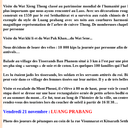
Visite du Wat Xieng Thong classé au patrimoine mondial de l'humanité par l'Un
plus importants que nous ayons rencontré au Laos. Avec ses décorations rouge et 
construit en 1559 par le roi Setthathirat et a survécu aux raids chinois de 
exemple du style de Luang prabang avec ses toits aux courbures harmonieu
magnifique représentation de l'arbre de cuivre Thong. De nombreuses chapelles p
par personne
Visite du Wat khi li et du Wat Pak Khan....du Wat Sene...
Nous décidons de louer des vélos : 10 000 kips la journée par personne afin de 
antivols…
Balade au village des Tisserands Ban Phanom situé à 3 km à l’est par une piste e
ses pha sing « sarongs » de soie et de coton. Les quelques 100 familles qui l’h
Les lu étaient jadis les tisserands, les soldats et les servants attitrés du roi. 
peut voir dans ce village des femmes tissées sur leur métier. Il y a de très bel
Visite et escalade du Mont Phousi, il s’élève à 80 m de haut, pour voir le co
stupa doré se dresse sur une base rectangulaire ornée de petits arbres bodhi en 
et au sommet du mont…Ce fut, tout au long de l’histoire de la ville, un cen
rendez-vous des touristes lors du coucher de soleil à partir de 16 H 30…
Vendredi 21 novembre :
LUANG PRABANG
Photo des joueurs de pétanques au coin de la rue Visunnarat et Kitsarath Setth