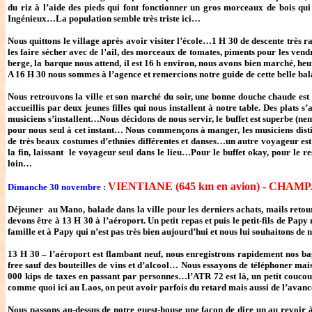
du riz à l’aide des pieds qui font fonctionner un gros morceaux de bois qu
Ingénieux…La population semble très triste ici…
Nous quittons le village après avoir visiter l’école…1 H 30 de descente très 
les faire sécher avec de l’ail, des morceaux de tomates, piments pour les ve
berge, la barque nous attend, il est 16 h environ, nous avons bien marché, he
A 16 H 30 nous sommes à l’agence et remercions notre guide de cette belle bal
Nous retrouvons la ville et son marché du soir, une bonne douche chaude es
accueillis par deux jeunes filles qui nous installent à notre table. Des plats
musiciens s’installent…Nous décidons de nous servir, le buffet est superbe (nems
pour nous seul à cet instant… Nous commençons à manger, les musiciens distill
de très beaux costumes d’ethnies différentes et danses…un autre voyageur e
la fin, laissant le voyageur seul dans le lieu…Pour le buffet okay, pour le r
loin…
VIENTIANE (645 km en avion) - CHAMP
Dimanche 30 novembre :
Déjeuner au Mano, balade dans la ville pour les derniers achats, mails retou
devons être à 13 H 30 à l’aéroport. Un petit repas et puis le petit-fils de Pa
famille et à Papy qui n’est pas très bien aujourd’hui et nous lui souhaitons de
13 H 30 – l’aéroport est flambant neuf, nous enregistrons rapidement nos b
free sauf des bouteilles de vins et d’alcool… Nous essayons de téléphoner mai
000 kips de taxes en passant par personnes…l’ATR 72 est là, un petit coucou 
comme quoi ici au Laos, on peut avoir parfois du retard mais aussi de l’avan
Nous passons au-dessus de notre guest-house une façon de dire un au revoir